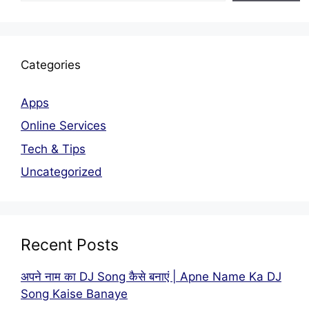
Categories
Apps
Online Services
Tech & Tips
Uncategorized
Recent Posts
अपने नाम का DJ Song कैसे बनाएं | Apne Name Ka DJ
Song Kaise Banaye