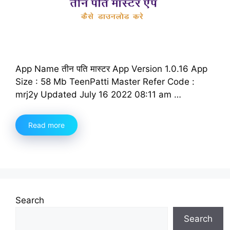
App Name तीन पति मास्टर App Version 1.0.16 App
Size : 58 Mb TeenPatti Master Refer Code :
mrj2y Updated July 16 2022 08:11 am …
Read more
Search
Search