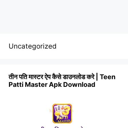
Uncategorized
तीन पति मास्टर ऐप कैसे डाउनलोड करे | Teen
Patti Master Apk Download