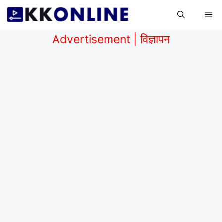
Skip
Me
to
content
Advertisement | विज्ञापन